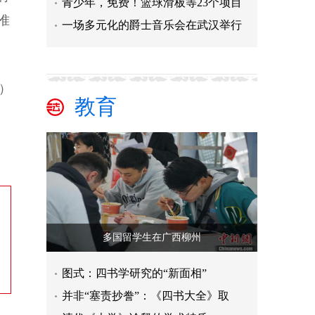
青少年，免费！篮球滑板等23个项目
准
一场多元化的爵士音乐会在武汉举行
n）
教育
多国留学生在广西柳州
图式：四书学研究的“新面相”
并非“塞责抄誊”：《四书大全》取