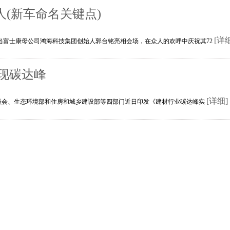
骂人(新车命名关键点)
[详
当富士康母公司鸿海科技集团创始人郭台铭亮相会场，在众人的欢呼中庆祝其72
实现碳达峰
[详细]
委员会、生态环境部和住房和城乡建设部等四部门近日印发《建材行业碳达峰实