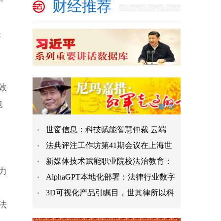
财经推荐
著
效
包
世窗信息：科技赋能智慧仲裁 云端
法典评注工作坊第41期会议在上海世
，
新媒体技术赋能职业院校法治教育：
力
AlphaGPT本地化部署：法律行业数字
3D可视化产品引瞩目，世其律所以科
法