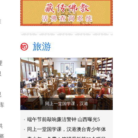
准
旅游
理
识
现
同上一堂国学课，汉港
库
端午节前敲响廉洁警钟 山西曝光5
供
同上一堂国学课，汉港澳台青少年体
将