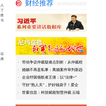
财经推荐
受人
立了
稽查
了当
争议
点难
劳动争议仲裁疑难点剖析：从仲裁程
婚姻不再是私事：离婚案件审判新趋
企业纾困领航者王倩：以“法律+”
守好“熟人关”，护好钱袋子！爱企
世窗信息：科技赋能智慧仲裁 云端