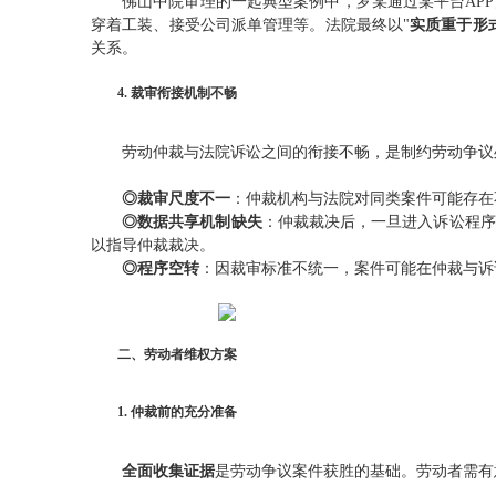
佛山中院审理的一起典型案例中，罗某通过某平台AP
穿着工装、接受公司派单管理等。法院最终以"
实质重于形
关系。
4. 裁审衔接机制不畅
劳动仲裁与法院诉讼之间的衔接不畅，是制约劳动争议
◎裁审尺度不一
：仲裁机构与法院对同类案件可能存在
◎数据共享机制缺失
：仲裁裁决后，一旦进入诉讼程序
以指导仲裁裁决。
◎程序空转
：因裁审标准不统一，案件可能在仲裁与诉
二、劳动者维权方案
1. 仲裁前的充分准备
全面收集证据
是劳动争议案件获胜的基础。劳动者需有