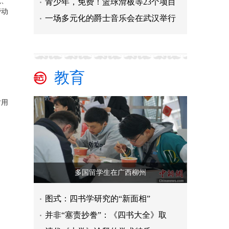
范、
青少年，免费！篮球滑板等23个项目
劳动
一场多元化的爵士音乐会在武汉举行
教育
时用
多国留学生在广西柳州
图式：四书学研究的“新面相”
并非“塞责抄誊”：《四书大全》取