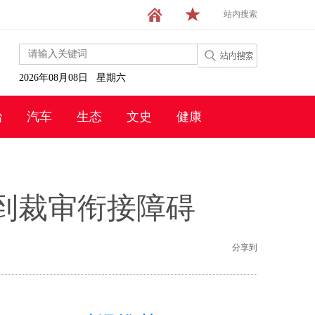
站内搜索
2026年08月08日 星期六
治
汽车
生态
文史
健康
到裁审衔接障碍
分享到