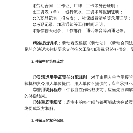
◎
劳动合同、工作证、厂牌、工卡等身份证明；
◎
工资表（单）、银行流水、工资条等报酬证明；
◎
入职登记表（报名表）、社保缴费清单等录用证明；
◎
考勤记录、加班通知等工作时间证明；
◎
微信聊天记录、工作邮件、通话录音等沟通记录。
精准提出诉求
：劳动者应根据《劳动法》《劳动合同法
见的合法诉求包括要求支付拖欠工资/加班费/经济补偿金、
2. 仲裁中的策略应对
◎灵活运用举证责任分配规则
：对于由用人单位掌握管
裁机构责令用人单位提供。用人单位不提供的，应当承担不
◎善用调解程序
：仲裁庭在作出裁决前，应当先行调解
的补偿结果。
◎注重庭审细节
：庭审中的每个细节都可能成为突破案
终促成双方和解。
3. 仲裁后的权利保障