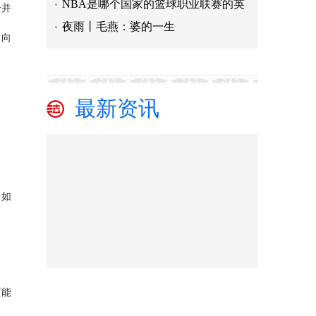
NBA是哪个国家的篮球职业联赛的英
一并
夜雨丨毛燕：婆的一生
；向
最新资讯
，如
可能