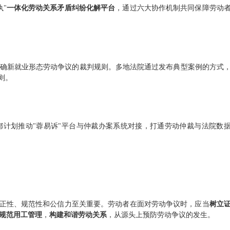
"
一体化劳动关系矛盾纠纷化解平台
，通过六大协作机制共同保障劳动
确新就业形态劳动争议的裁判规则。多地法院通过发布典型案例的方式
则。
计划推动"蓉易诉"平台与仲裁办案系统对接，打通劳动仲裁与法院数
公正性、规范性和公信力至关重要。劳动者在面对劳动争议时，应当
树立
规范用工管理
，
构建和谐劳动关系
，从源头上预防劳动争议的发生。