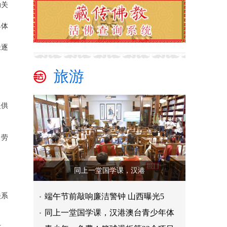
动关
具体
未逐
旅游
提供
，劳
同上一堂国学课，汉港
关系
端午节前敲响廉洁警钟 山西曝光5
同上一堂国学课，汉港澳台青少年体