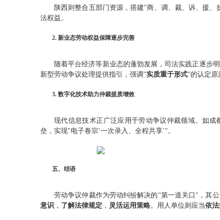
陕西则整合五部门资源，搭建"商、调、裁、诉、援、执
法权益。
2. 新业态劳动权益保障逐步完善
随着平台经济等新业态的蓬勃发展，司法实践正逐步明
新型劳动争议处理提供指引，强调"
实质重于形式
"的认定原
3. 数字化技术助力仲裁提质增效
现代信息技术正广泛应用于劳动争议仲裁领域。如成都
垒，实现"电子卷宗‘一次录入、全程共享’"。
五、结语
劳动争议仲裁作为劳动纠纷解决的"第一道关口"，其
意识
，
了解法律规定
，
灵活运用策略
。用人单位则应当
依法