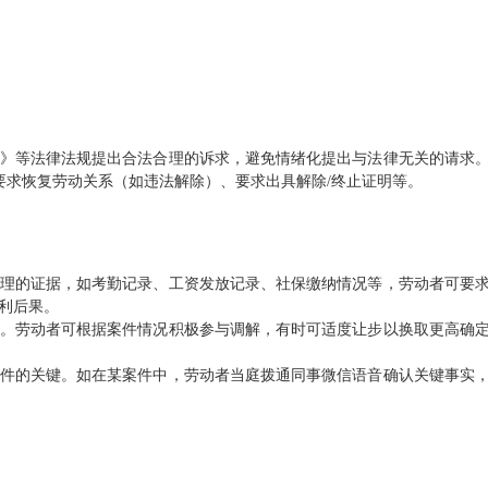
》等法律法规提出合法合理的诉求，避免情绪化提出与法律无关的请求
要求恢复劳动关系（如违法解除）、要求出具解除/终止证明等。
理的证据，如考勤记录、工资发放记录、社保缴纳情况等，劳动者可要
利后果。
。劳动者可根据案件情况积极参与调解，有时可适度让步以换取更高确
件的关键。如在某案件中，劳动者当庭拨通同事微信语音确认关键事实